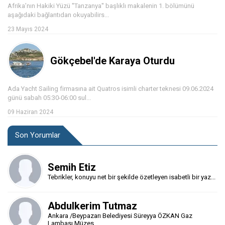
Afrika’nın Hakiki Yüzü ''Tanzanya'' başlıklı makalenin 1. bölümünü
aşağıdaki bağlantıdan okuyabilirs...
23 Mayıs 2024
Gökçebel'de Karaya Oturdu
Ada Yacht Sailing firmasına ait Quatros isimli charter teknesi 09.06.2024
günü sabah 05:30-06:00 sul...
09 Haziran 2024
Son Yorumlar
Semih Etiz
Tebrikler, konuyu net bir şekilde özetleyen isabetli bir yaz...
Abdulkerim Tutmaz
Ankara /Beypazarı Belediyesi Süreyya ÖZKAN Gaz
Lambası Müzes...