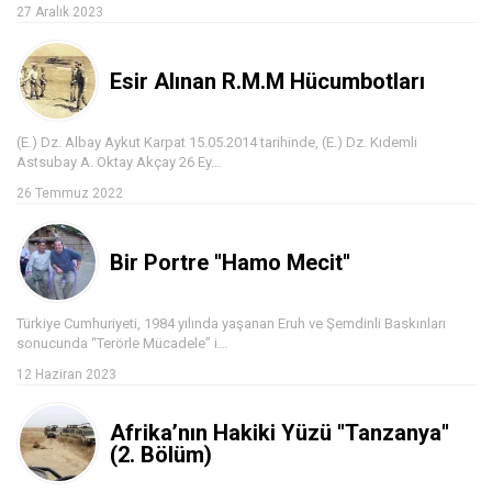
27 Aralık 2023
Esir Alınan R.M.M Hücumbotları
(E.) Dz. Albay Aykut Karpat 15.05.2014 tarihinde, (E.) Dz. Kıdemli
Astsubay A. Oktay Akçay 26 Ey...
26 Temmuz 2022
Bir Portre ''Hamo Mecit''
Türkiye Cumhuriyeti, 1984 yılında yaşanan Eruh ve Şemdinli Baskınları
sonucunda “Terörle Mücadele” i...
12 Haziran 2023
Afrika’nın Hakiki Yüzü ''Tanzanya''
(2. Bölüm)