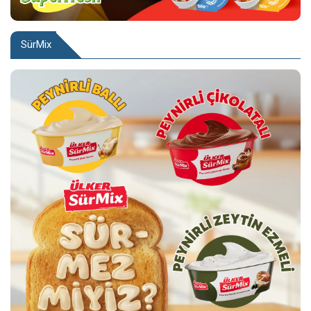
SürMix