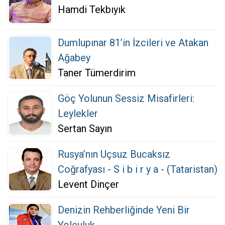
Hamdi Tekbıyık
Dumlupınar 81’in İzcileri ve Atakan
Ağabey
Taner Tümerdirim
Göç Yolunun Sessiz Misafirleri:
Leylekler
Sertan Sayın
Rusya’nın Uçsuz Bucaksız
Coğrafyası - S i b i r y a - (Tataristan)
Levent Dinçer
Denizin Rehberliğinde Yeni Bir