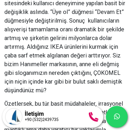
sitesindeki kullanıcı deneyimine yapılan basit bir
değişiklik aslında. “Üye ol” düğmesi “Devam Et”
düğmesiyle değiştirilmiş. Sonuç
kullanıcıların
alışverişi tamamlama oranı dramatik bir şekilde
artmış ve şirketin gelirini milyonlarca dolar
artırmış. Aldığınız IKEA ürünlerini kurmak için
çaba sarf etmek algılanan değeri arttırıyor. Siz
bizim Hanımeller markasının, anne eli değmiş
gibi sloganımızın nereden çıktığını, ÇOKOMEL
için niçin içinde kar gibi bir bulut saklı demiştik
düşündünüz mü?
Özetlersek, bu tür basit müdahaleler, irrasyonel
düşüncenin doğru kullanıldığında nasıl etkili
İletişim
+90 (532)2439735
sonuçlar verebileceğini gösteriyor; daha az
mantıklı ama daha yaratıcı bir yaklaşımla,