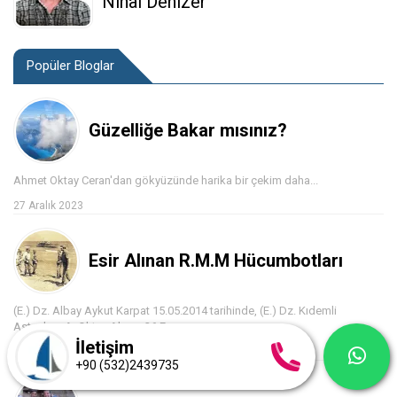
Nihal Denizer
Popüler Bloglar
Güzelliğe Bakar mısınız?
Ahmet Oktay Ceran'dan gökyüzünde harika bir çekim daha...
27 Aralık 2023
Esir Alınan R.M.M Hücumbotları
(E.) Dz. Albay Aykut Karpat 15.05.2014 tarihinde, (E.) Dz. Kıdemli
Astsubay A. Oktay Akçay 26 Ey...
İletişim
26 Temmuz 2022
+90 (532)2439735