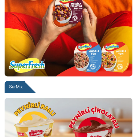
SürMix