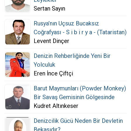
Sertan Sayın
Rusya’nın Uçsuz Bucaksız
Coğrafyası - S i b i r y a - (Tataristan)
Levent Dinçer
Denizin Rehberliğinde Yeni Bir
Yolculuk
Eren İnce Çiftçi
Barut Maymunları (Powder Monkey)
Bir Savaş Gemisinin Gölgesinde
Kudret Altınkeser
Denizcilik Gücü Neden Bir Devletin
Bekasıdır?